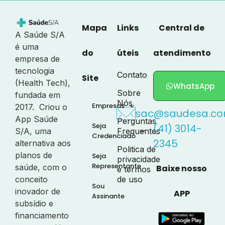
Mapa
Links
Central de
A Saúde S/A
é uma
do
úteis
atendimento
empresa de
tecnologia
Contato
Site
(Health Tech),
WhatsApp
Sobre
fundada em
Nós
Empresas
2017. Criou o
sac@saudesa.co
App Saúde
Perguntas
Seja
(41) 3014-
S/A, uma
Frequentes
Credenciado
2345
alternativa aos
Politica de
planos de
Seja
privacidade
Representante
saúde, com o
Baixe nosso
e termos
conceito
de uso
Sou
inovador de
APP
Assinante
subsídio e
financiamento