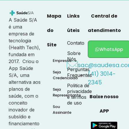
Mapa
Links
Central de
A Saúde S/A
é uma
do
úteis
atendimento
empresa de
tecnologia
Contato
Site
(Health Tech),
WhatsApp
Sobre
fundada em
Nós
Empresas
2017. Criou o
sac@saudesa.co
App Saúde
Perguntas
Seja
(41) 3014-
S/A, uma
Frequentes
Credenciado
2345
alternativa aos
Politica de
planos de
Seja
privacidade
Representante
saúde, com o
Baixe nosso
e termos
conceito
de uso
Sou
inovador de
APP
Assinante
subsídio e
financiamento