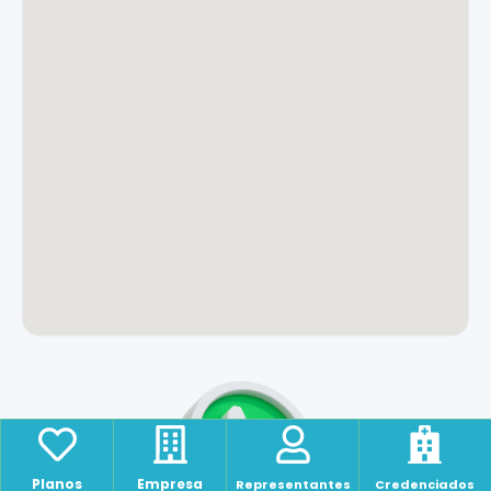
Tomografia, Ultrassom, Mamografia, Raio-x
Odontologia
BLION ODONTOLODIA
R. Ébano Pereira, 60 - Conjunto 1402 - Centro,
Curitiba - PR, 80410-240
(41) 3225-5245
WhatsApp: (41) 99885-0125
Serviços
Botox, Peeling, Skinbooster, Preenchimento, Fios de PDO,
Lipo de Papada, Rinomodelação, Harmonização facial,
Bichectomia, Microagulhamento.
Planos
Empresa
Representantes
Credenciados