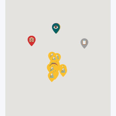
Clinica-Medica
ARTRO ORTOPEDIA COMPLETA
Av. Vicente Machado, 2439 - Batel, Curitiba - PR,
80440-020
(41) 3340-5500
WhatsApp: (41) 3340-5500