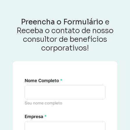
Preencha o Formulário
e
Receba o contato de nosso
consultor de benefícios
corporativos!
/
C
Nome Completo
*
a
r
g
o
*
Seu nome completo
Empresa
*