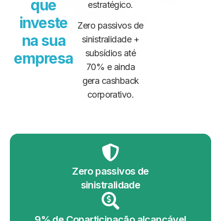
que
estratégico.
investe
Zero passivos de
na sua
sinistralidade +
subsídios até
empresa
70% e
ainda
gera
cashback
corporativo
.
Zero passivos de
sinistralidade
9% de Coparticipação alcançável