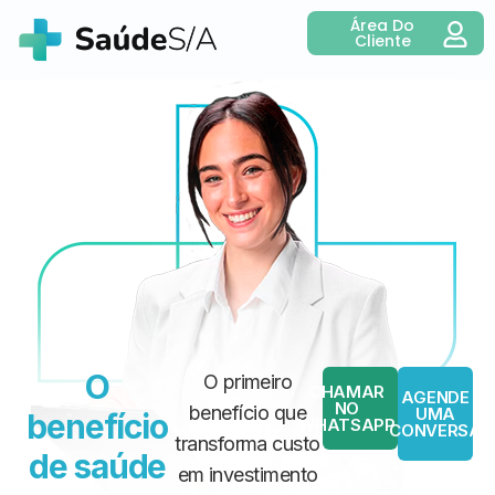
Área Do
Cliente
O
O primeiro
CHAMAR
AGENDE
NO
benefício que
UMA
benefício
WHATSAPP
CONVERSA
transforma custo
de saúde
em investimento