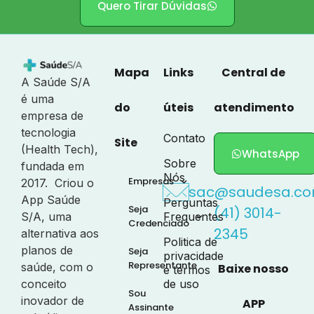
Quero Tirar Dúvidas
Mapa
Links
Central de
A Saúde S/A
é uma
do
úteis
atendimento
empresa de
tecnologia
Contato
Site
(Health Tech),
WhatsApp
Sobre
fundada em
Nós
Empresas
2017. Criou o
sac@saudesa.co
App Saúde
Perguntas
Seja
(41) 3014-
S/A, uma
Frequentes
Credenciado
2345
alternativa aos
Politica de
planos de
Seja
privacidade
Representante
saúde, com o
Baixe nosso
e termos
conceito
de uso
Sou
inovador de
APP
Assinante