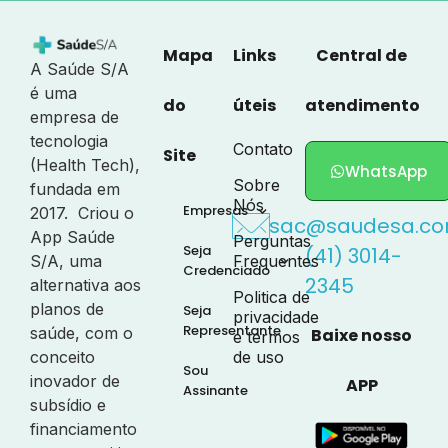
Mapa
Links
Central de
A Saúde S/A
é uma
do
úteis
atendimento
empresa de
tecnologia
Contato
Site
(Health Tech),
WhatsApp
Sobre
fundada em
Nós
Empresas
2017. Criou o
sac@saudesa.co
App Saúde
Perguntas
Seja
(41) 3014-
S/A, uma
Frequentes
Credenciado
2345
alternativa aos
Politica de
planos de
Seja
privacidade
Representante
saúde, com o
Baixe nosso
e termos
conceito
de uso
Sou
inovador de
APP
Assinante
subsídio e
financiamento