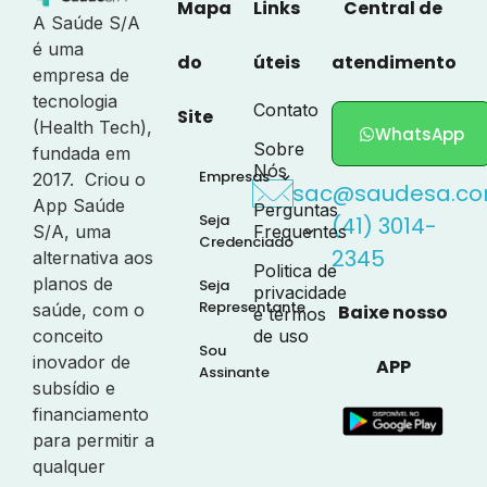
Mapa
Links
Central de
A Saúde S/A
é uma
do
úteis
atendimento
empresa de
tecnologia
Contato
Site
(Health Tech),
WhatsApp
Sobre
fundada em
Nós
Empresas
2017. Criou o
sac@saudesa.co
App Saúde
Perguntas
Seja
(41) 3014-
S/A, uma
Frequentes
Credenciado
2345
alternativa aos
Politica de
planos de
Seja
privacidade
Representante
saúde, com o
Baixe nosso
e termos
conceito
de uso
Sou
inovador de
APP
Assinante
subsídio e
financiamento
para permitir a
qualquer