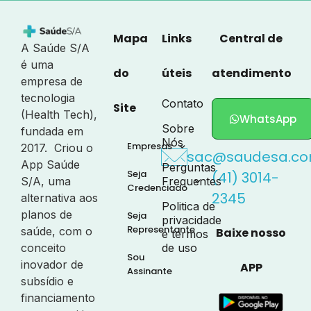
Mapa
Links
Central de
A Saúde S/A
é uma
do
úteis
atendimento
empresa de
tecnologia
Contato
Site
(Health Tech),
WhatsApp
Sobre
fundada em
Nós
Empresas
2017. Criou o
sac@saudesa.co
App Saúde
Perguntas
Seja
(41) 3014-
S/A, uma
Frequentes
Credenciado
2345
alternativa aos
Politica de
planos de
Seja
privacidade
Representante
saúde, com o
Baixe nosso
e termos
conceito
de uso
Sou
inovador de
APP
Assinante
subsídio e
financiamento