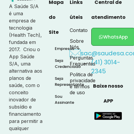
Mapa
Links
Central de
A Saúde S/A
é uma
do
úteis
atendimento
empresa de
tecnologia
Contato
Site
(Health Tech),
WhatsApp
Sobre
fundada em
Nós
Empresas
2017. Criou o
sac@saudesa.co
App Saúde
Perguntas
Seja
(41) 3014-
S/A, uma
Frequentes
Credenciado
2345
alternativa aos
Politica de
planos de
Seja
privacidade
Representante
saúde, com o
Baixe nosso
e termos
conceito
de uso
Sou
inovador de
APP
Assinante
subsídio e
financiamento
para permitir a
qualquer