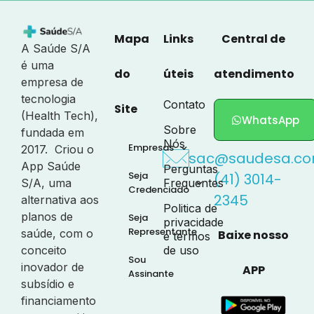
Mapa
Links
Central de
A Saúde S/A
é uma
do
úteis
atendimento
empresa de
tecnologia
Contato
Site
(Health Tech),
WhatsApp
Sobre
fundada em
Nós
Empresas
2017. Criou o
sac@saudesa.co
App Saúde
Perguntas
Seja
(41) 3014-
S/A, uma
Frequentes
Credenciado
2345
alternativa aos
Politica de
planos de
Seja
privacidade
Representante
saúde, com o
Baixe nosso
e termos
conceito
de uso
Sou
inovador de
APP
Assinante
subsídio e
financiamento