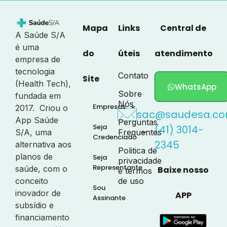
Mapa
Links
Central de
A Saúde S/A
é uma
do
úteis
atendimento
empresa de
tecnologia
Contato
Site
(Health Tech),
WhatsApp
Sobre
fundada em
Nós
Empresas
2017. Criou o
sac@saudesa.co
App Saúde
Perguntas
Seja
(41) 3014-
S/A, uma
Frequentes
Credenciado
2345
alternativa aos
Politica de
planos de
Seja
privacidade
Representante
saúde, com o
Baixe nosso
e termos
conceito
de uso
Sou
inovador de
APP
Assinante
subsídio e
financiamento